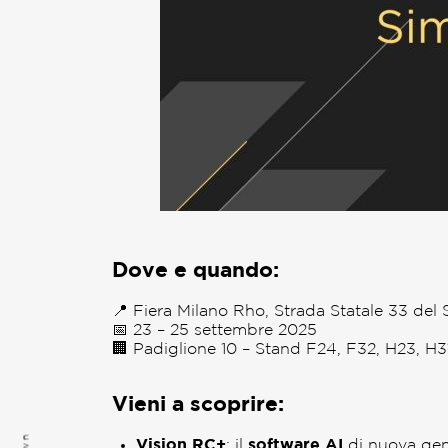
Dove e quando:
📍 Fiera Milano Rho, Strada Statale 33 del
📅 23 – 25 settembre 2025
🏢 Padiglione 10 – Stand F24, F32, H23, H3
Vieni a scoprire:
Vision RC+
: il
software AI
di nuova gen