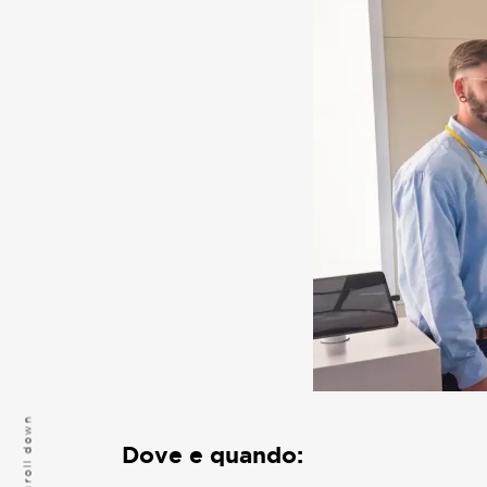
scroll down
Dove e quando: