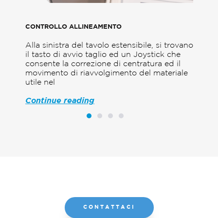
CONTROLLO ALLINEAMENTO
POR
egge
Alla sinistra del tavolo estensibile, si trovano
La z
.
il tasto di avvio taglio ed un Joystick che
stud
consente la correzione di centratura ed il
util
movimento di riavvolgimento del materiale
mate
utile nel
Continue reading
1
2
3
4
CONTATTACI